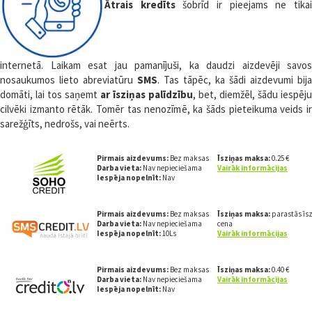
Ātrais kredīts
šobrīd ir pieejams ne tika
internetā. Laikam esat jau pamanījuši, ka daudzi aizdevēji savos
nosaukumos lieto abreviatūru
SMS
. Tas tāpēc, ka šādi aizdevumi bija
domāti, lai tos saņemt
ar īsziņas palīdzību
, bet, diemžēl, šādu iespēju
cilvēki izmanto rētāk. Tomēr tas nenozīmē, ka šāds pieteikuma veids ir
sarežģīts, nedrošs, vai neērts.
Pirmais aizdevums:
Bez maksas
Īsziņas maksa:
0.25 €
Darba vieta:
Nav nepieciešama
Vairāk informācijas
Iespēja nopelnīt:
Nav
Pirmais aizdevums:
Bez maksas
Īsziņas maksa:
parastās īs
Darba vieta:
Nav nepieciešama
cena
Iespēja nopelnīt:
10Ls
Vairāk informācijas
Pirmais aizdevums:
Bez maksas
Īsziņas maksa:
0.40 €
Darba vieta:
Nav nepieciešama
Vairāk informācijas
Iespēja nopelnīt:
Nav