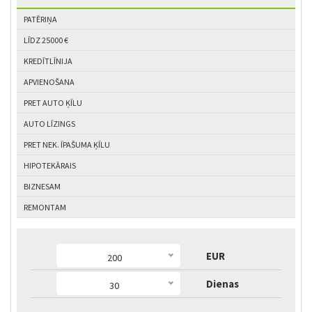
PATĒRIŅA
LĪDZ 25000 €
KREDĪTLĪNIJA
APVIENOŠANA
PRET AUTO ĶĪLU
AUTO LĪZINGS
PRET NEK. ĪPAŠUMA ĶĪLU
HIPOTEKĀRAIS
BIZNESAM
REMONTAM
EUR
200
Dienas
30
5