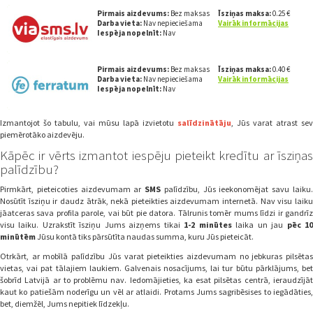
Pirmais aizdevums:
Bez maksas
Īsziņas maksa:
0.25 €
Darba vieta:
Nav nepieciešama
Vairāk informācijas
Iespēja nopelnīt:
Nav
Pirmais aizdevums:
Bez maksas
Īsziņas maksa:
0.40 €
Darba vieta:
Nav nepieciešama
Vairāk informācijas
Iespēja nopelnīt:
Nav
Izmantojot šo tabulu, vai mūsu lapā izvietotu
salīdzinātāju
, Jūs varat atrast sev
piemērotāko aizdevēju.
Kāpēc ir vērts izmantot iespēju pieteikt kredītu ar īsziņas
palīdzību?
Pirmkārt, pieteicoties aizdevumam ar
SMS
palīdzību, Jūs ieekonomējat savu laiku
Nosūtīt īsziņu ir daudz ātrāk, nekā pieteikties aizdevumam internetā. Nav visu laiku
jāatceras sava profila parole, vai būt pie datora. Tālrunis tomēr mums līdzi ir gandrīz
visu laiku. Uzrakstīt īsziņu Jums aizņems tikai
1-2 minūtes
laika un jau
pēc 1
minūtēm
Jūsu kontā tiks pārsūtīta naudas summa, kuru Jūs pieteicāt.
Otrkārt, ar mobīlā palīdzību Jūs varat pieteikties aizdevumam no jebkuras pilsētas
vietas, vai pat tālajiem laukiem. Galvenais nosacījums, lai tur būtu pārklājums, bet
šobrīd Latvijā ar to problēmu nav. Iedomājieties, ka esat pilsētas centrā, ieraudzījāt
kaut ko patiešām noderīgu un vēl ar atlaidi. Protams Jums sagribēsises to iegādāties,
bet, diemžēl, Jums nepitiek līdzekļu.