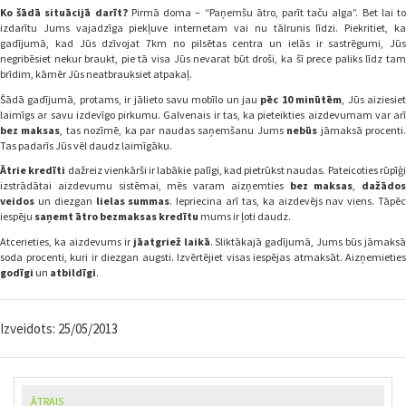
Ko šādā situācijā darīt?
Pirmā doma – “Paņemšu ātro, parīt taču alga”. Bet lai t
izdarītu Jums vajadzīga piekļuve internetam vai nu tālrunis līdzi. Piekritiet, ka
gadījumā, kad Jūs dzīvojat 7km no pilsētas centra un ielās ir sastrēgumi, Jūs
negribēsiet nekur braukt, pie tā visa Jūs nevarat būt droši, ka šī prece paliks līdz tam
brīdim, kāmēr Jūs neatbrauksiet atpakaļ.
Šādā gadījumā, protams, ir jālieto savu mobīlo un jau
pēc 10 minūtēm
, Jūs aiziesie
laimīgs ar savu izdevīgo pirkumu. Galvenais ir tas, ka pieteikties aizdevumam var arī
bez maksas
, tas nozīmē, ka par naudas saņemšanu Jums
nebūs
jāmaksā procenti
Tas padarīs Jūs vēl daudz laimīgāku.
Ātrie kredīti
dažreiz vienkārši ir labākie palīgi, kad pietrūkst naudas. Pateicoties rūpīģ
izstrādātai aizdevumu sistēmai, mēs varam aizņemties
bez maksas
,
dažādos
veidos
un diezgan
lielas summas
. Iepriecina arī tas, ka aizdevējs nav viens. Tāpē
iespēju
saņemt ātro bezmaksas kredītu
mums ir ļoti daudz.
Atcerieties, ka aizdevums ir
jāatgriež laikā
. Sliktākajā gadījumā, Jums būs jāmaks
soda procenti, kuri ir diezgan augsti. Izvērtējiet visas iespējas atmaksāt. Aizņemieties
godīgi
un
atbildīgi
.
Izveidots:
25/05/2013
ĀTRAIS