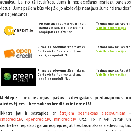
atmaksu. Lai no tā izvairītos, Jums ir nepieciešams iesniegt pareizos
datus, Jums pašiem būs vieglāk, jo aizdevējs neatļaus Jums “aizrauties”
ar aizņemšanos.
Pirmais aizdevums:
Bez maksas
Īsziņas maksa:
Parastā
Darba vieta:
Nav nepieciešama
Vairāk informācijas
Iespēja nopelnīt:
Nav
Pirmais aizdevums:
Bez maksas
Īsziņas maksa:
Parastā
Darba vieta:
Nav nepieciešama
Vairāk informācijas
Iespēja nopelnīt:
Nav
Pirmais aizdevums:
Bez maksas
Īsziņas maksa:
Parastā
Darba vieta:
Nav nepieciešama
Vairāk informācijas
Iespēja nopelnīt:
Nav
Meklējiet pēc iespējas pašus izdevīgākos piedāvājumus no
aizdevējiem – bezmaksas kredītus internetā!
Ikkatrs jau ir sastapies ar
ātrajiem bezmaksas aizdevumiem
–
smscredit.lv
,
opencredit.lv
,
minicredit.lv
u.t.t. To ir vēl vairāk un
centieties nepalaist garām iespēju iegūt tieši bezmaksas aizdevumu, tas