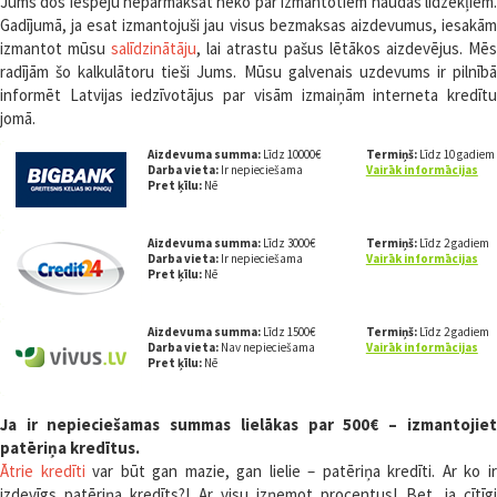
Jums dos iespēju nepārmaksāt neko par izmantotiem naudas līdzekļiem.
Gadījumā, ja esat izmantojuši jau visus bezmaksas aizdevumus, iesakām
izmantot mūsu
salīdzinātāju
, lai atrastu pašus lētākos aizdevējus. Mēs
radījām šo kalkulātoru tieši Jums. Mūsu galvenais uzdevums ir pilnībā
informēt Latvijas iedzīvotājus par visām izmaiņām interneta kredītu
jomā.
Aizdevuma summa:
Līdz 10000€
Termiņš:
Līdz 10 gadiem
Darba vieta:
Ir nepieciešama
Vairāk informācijas
Pret ķīlu:
Nē
Aizdevuma summa:
Līdz 3000€
Termiņš:
Līdz 2 gadiem
Darba vieta:
Ir nepieciešama
Vairāk informācijas
Pret ķīlu:
Nē
Aizdevuma summa:
Līdz 1500€
Termiņš:
Līdz 2 gadiem
Darba vieta:
Nav nepieciešama
Vairāk informācijas
Pret ķīlu:
Nē
Ja ir nepieciešamas summas lielākas par 500€ – izmantojiet
patēriņa kredītus.
Ātrie kredīti
var būt gan mazie, gan lielie – patēriņa kredīti. Ar ko i
izdevīgs patēriņa kredīts?! Ar visu izņemot procentus! Bet, ja cītīgi