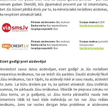
vienam gadam. Diemžēl, būs jāparmaksā procenti par tā izmantošanu,
bet Jūs būsiet pilnībā drošs par to, ka mēneša laikā nerādīsies aizdomas,
ka nespēsiet atmaksāt laikā.
Pirmais aizdevums:
Bez maksas
Īsziņas maksa:
0.25 €
Darba vieta:
Nav nepieciešama
Vairāk informācijas
Iespēja nopelnīt:
Nav
Pirmais aizdevums:
Bez maksas
Īsziņas maksa:
parastā
Darba vieta:
Nav nepieciešama
īsziņas cena
Iespēja nopelnīt:
Nav
Vairāk informācijas
Esiet godīgi pret aizdevēju!
Iesniedzot savus datus aizdevējam, esiet godīgi! Ja Jūs norādīsiet
nepareizus ienākumus, tas var iedzīt Jūs parādos. Daudzi aizdevēji fiksē
Jūsu ienākumus, tas ir tāpēc, ka aizdevēji riskē ar savu naudu, aizdodot
to Jums. Lai būtu drošiem par to, ka spēsiet atmaksāt Jūsu izvēlētās
summas, tie pārbauda Jūsu ienākumus. Vibiežāk tie pieprasa izdruku no
Jūsu konta, un ja gadījumā, uz Jūsu konta pārskaitītā nauda tiek
izmantota tālāk kā kaut kāda mahinācija un tas nav Jūsu reālais
ienākums, Jums var rasties diezgan lielas problēmas ar aizdevuma