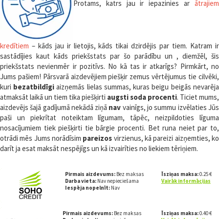
Protams, katrs jau ir iepazinies ar
ātrajiem
kredītiem
– kāds jau ir lietojis, kāds tikai dzirdējis par tiem. Katram ir
sastādījies kaut kāds priekšstats par šo parādību un , diemžēl, šis
priekšstats nevienmēr ir pozitīvs. No kā tas ir atkarīgs? Pirmkārt, no
Jums pašiem! Pārsvarā aizdevējiem piešķir zemus vērtējumus tie cilvēki,
kuri
bezatbildīgi
aizņemās lielas summas, kuras beigu beigās nevarēja
atmaksāt laikā un tiem tika piešķirti
augsti soda procenti
. Ticiet mums,
aizdevējs šajā gadījumā nekādā ziņā
nav
vainīgs, jo summu izvēlaties Jū
paši un piekrītat noteiktam līgumam, tāpēc, neizpildoties līguma
nosacījumiem tiek piešķirti tie bārgie procenti. Bet runa neiet par to,
otrādi mēs Jums norādīsim
pareizos
virzienus, kā pareizi aizņemties, k
darīt ja esat maksāt nespējīgs un kā izvairīties no liekiem tēriņiem.
Pirmais aizdevums:
Bez maksas
Īsziņas maksa:
0.25 €
Darba vieta:
Nav nepieciešama
Vairāk informācijas
Iespēja nopelnīt:
Nav
Pirmais aizdevums:
Bez maksas
Īsziņas maksa:
0.40 €