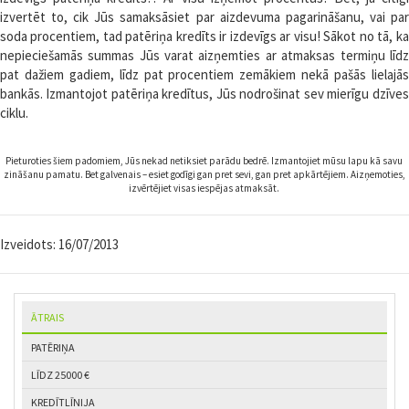
izvertēt to, cik Jūs samaksāsiet par aizdevuma pagarināšanu, vai par
soda procentiem, tad patēriņa kredīts ir izdevīgs ar visu! Sākot no tā, ka
nepieciešamās summas Jūs varat aizņemties ar atmaksas termiņu līdz
pat dažiem gadiem, līdz pat procentiem zemākiem nekā pašās lielajās
bankās. Izmantojot patēriņa kredītus, Jūs nodrošinat sev mierīgu dzīves
ciklu.
Pieturoties šiem padomiem, Jūs nekad netiksiet parādu bedrē. Izmantojiet mūsu lapu kā savu
zināšanu pamatu. Bet galvenais – esiet godīgi gan pret sevi, gan pret apkārtējiem. Aizņemoties,
izvērtējiet visas iespējas atmaksāt.
Izveidots:
16/07/2013
ĀTRAIS
PATĒRIŅA
LĪDZ 25000 €
KREDĪTLĪNIJA