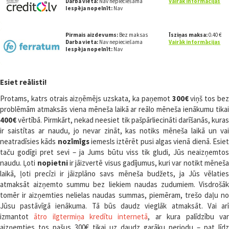
Darba vieta:
Nav nepieciešama
Vairāk informācijas
Iespēja nopelnīt:
Nav
Pirmais aizdevums:
Bez maksas
Īsziņas maksa:
0.40 €
Darba vieta:
Nav nepieciešama
Vairāk informācijas
Iespēja nopelnīt:
Nav
Esiet reālisti!
Protams, katrs otrais aizņēmējs uzskata, ka paņemot
300€
viņš tos be
problēmām atmaksās viena mēneša laikā ar reālo mēneša ienākumu tikai
400€
vērtībā. Pirmkārt, nekad neesiet tik pašpārliecināti darīšanās, kuras
ir saistītas ar naudu, jo nevar zināt, kas notiks mēneša laikā un vai
neatradīsies kāds
nozīmīgs
iemesls iztērēt pusi algas vienā dienā. Esie
taču godīgi pret sevi – ja Jums būtu viss tik gludi, Jūs neaizņemtos
naudu. Ļoti
nopietni
ir jāizvertē visus gadījumus, kuri var notikt mēneš
laikā, ļoti precīzi ir jāizplāno savs mēneša budžets, ja Jūs vēlaties
atmaksāt aizņemto summu bez liekiem naudas zudumiem. Visdrošāk
tomēr ir aizņemties nelielas naudas summas, piemēram, trešo daļu no
Jūsu pastāvīgā ienākuma. Tā būs daudz vieglāk atmaksāt. Vai arī
izmantot
ātro ilgtermiņa kredītu internetā
, ar kura palīdzību var
aizņemties tos pašus 300€ tikai uz daudz garāku periodu – pat līdz